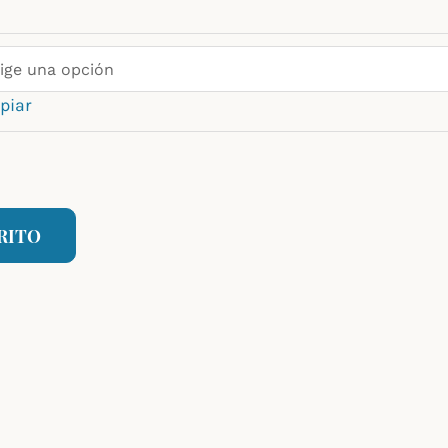
piar
RITO