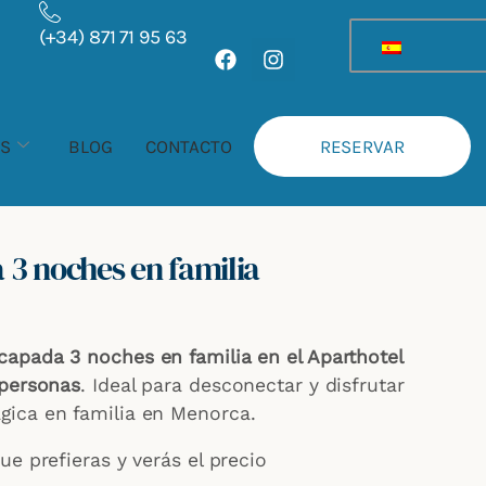
Rango
(+34) 871 71 95 63
de
F
I
a
n
precios:
c
s
desde
e
t
449,00 €
b
a
AS
BLOG
CONTACTO
RESERVAR
hasta
o
g
o
r
539,00 €
k
a
m
 3 noches en familia
capada 3 noches en familia en el Aparthotel
 personas
. Ideal para desconectar y disfrutar
ica en familia en Menorca.
ue prefieras y verás el precio