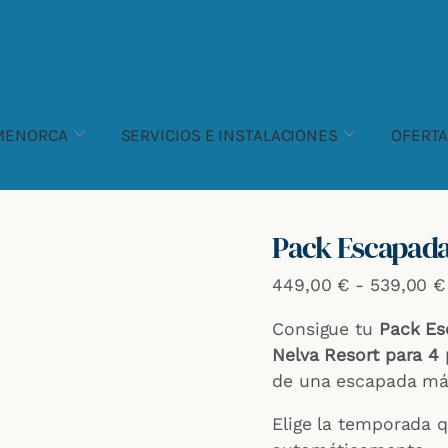
Pack
Escapada
3
noches
en
 MENORCA
SERVICIOS E INSTALACIONES
OFERT
familia
cantidad
Pack Escapada
449,00
€
-
539,00
€
Consigue tu
Pack Es
Nelva Resort para 4
de una escapada mág
Elige la temporada q