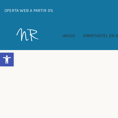
Ir
al
OFERTA WEB A PARTIR 5%
contenido
INICIO
APARTHOTEL EN
Abrir barra de herramientas