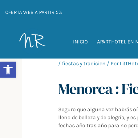
Ir
Navegación
al
de
OFERTA WEB A PARTIR 5%
contenido
entradas
INICIO
APARTHOTEL EN
Abrir barra de herramientas
/
fiestas y tradicion
/ Por
LittHot
Menorca : Fi
Seguro que alguna vez habrás oíd
lleno de belleza y de alegría, y 
fechas año tras año para no perd