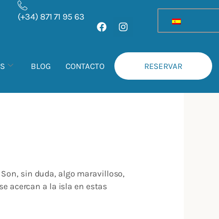
(+34) 871 71 95 63
F
I
a
n
c
s
e
t
b
a
AS
BLOG
CONTACTO
RESERVAR
o
g
o
r
k
a
m
 Son, sin duda, algo maravilloso,
se acercan a la isla en estas